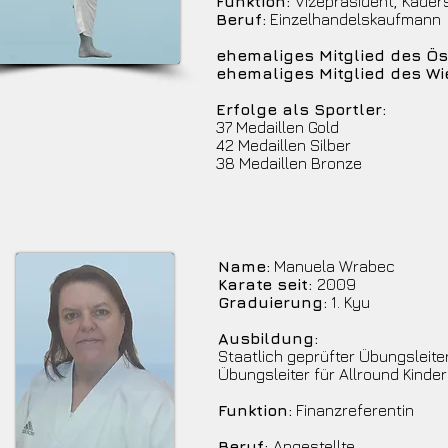
Funktion:
Vizepräsident,
Kaders
Beruf:
Einzelhandelskaufmann
ehemaliges Mitglied des Ös
ehemaliges Mitglied des Wi
Erfolge als Sportler:
37 Medaillen Gold
42 Medaillen Silber
38 Medaillen Bronze
Name:
Manuela Wrabec
Karate seit:
2009
Graduierung:
1. Kyu
Ausbildung:
Staatlich geprüfter Übungsleite
Übungsleiter für Allround Kinder
Funktion:
Finanzreferentin
Beruf:
Angestellte