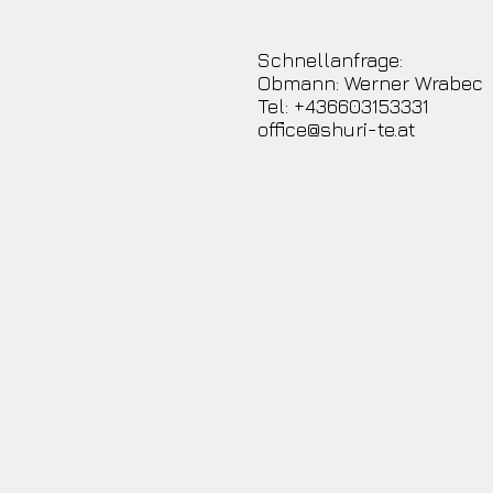
Schnellanfrage:
Obmann: Werner Wrabec
Tel: +436603153331
office@shuri-te.at