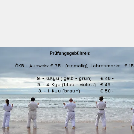
Prüfungsgebühren:​​​
ÖKB - Ausweis: € 35.- (einmalig),
Jahresmarke: € 15
9. - 6.Kyu ( gelb - grün) € 40.-
5. - 4. Kyu (blau - violett) € 45.- ​
3. - 1. Kyu (braun)
€ 50.-